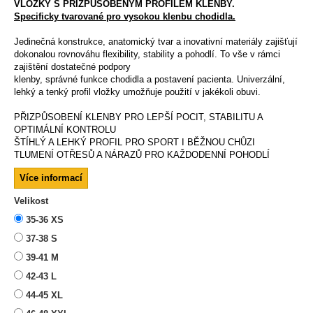
VLOŽKY S PŘIZPŮSOBENÝM PROFILEM KLENBY.
Specificky tvarované pro vysokou klenbu chodidla.
Jedinečná konstrukce, anatomický tvar a inovativní materiály zajišťují
dokonalou rovnováhu flexibility, stability a pohodlí. To vše v rámci
zajištění dostatečné podpory
klenby, správné funkce chodidla a postavení pacienta. Univerzální,
lehký a tenký profil vložky umožňuje použití v jakékoli obuvi.
PŘIZPŮSOBENÍ KLENBY PRO LEPŠÍ POCIT, STABILITU A
OPTIMÁLNÍ KONTROLU
ŠTÍHLÝ A LEHKÝ PROFIL PRO SPORT I BĚŽNOU CHŮZI
TLUMENÍ OTŘESŮ A NÁRAZŮ PRO KAŽDODENNÍ POHODLÍ
Více informací
Velikost
35-36 XS
37-38 S
39-41 M
42-43 L
44-45 XL