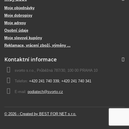
Moje objednávky
Moje dobropisy
Moje adresy
Osobní údaje
Moje slevové kupóny
Reklamace, vrácení zboží, výměny ...
Kontaktní informace
svorto s.r.o., Průběžná 787/30, 100 00 PRAHA 10
Telefon:
+420 241 740 339, +420 241 740 341
E-mail:
podiatech@svorto.cz
© 2026 - Created by BEST FOR NET s.r.o.