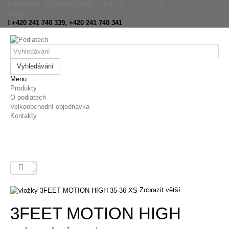
Přihlášení VELKOOBCHOD
Přihlášení maloobchod
Napište nám
+420 241 740 339, +420 241 740 341
Vyhledávání
Menu
Produkty
O podiatech
Velkoobchodní objednávka
Kontakty
Zobrazit větší
3FEET MOTION HIGH